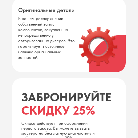
Оригинальные детали
В нашем распоряжении
собственный запас
компонентов, закупленных
непосредственно у
авторизованных дилеров. Это
гарантирует постоянное
наличие оригинальных
запчастей.
ЗАБРОНИРУЙТЕ
СКИДКУ 25%
Скидка действует при оформлении
первого заказа. Вы можете вызвать
мастера на бесплатную диагностику и