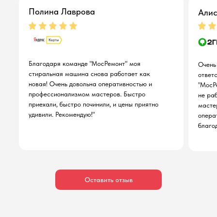
Полина Лаврова
Алис
Благодаря команде "МосРемонт" моя
Очень
стиральная машина снова работает как
ответ
новая! Очень довольна оперативностью и
"МосР
профессионализмом мастеров. Быстро
не ра
приехали, быстро починили, и цены приятно
масте
удивили. Рекомендую!"
опера
благо
Оставить отзыв