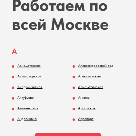
Работаем по
останавливается в процессе стирки.
- Шум и вибрация. Необычные звуки или излишняя вибрация во время
работы машины.
всей Москве
А
Авиамоторная
Александровский сад
Автозаводская
Алексеевская
Академическая
Алма-Атинская
Алтуфьево
Аннино
Аминьевская
Арбатская
Андроновка
Аэропорт