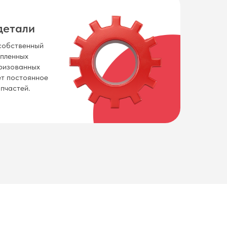
детали
собственный
упленных
ризованных
ет постоянное
пчастей.