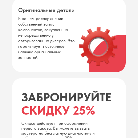
Оригинальные детали
В нашем распоряжении
собственный запас
компонентов, закупленных
непосредственно у
авторизованных дилеров. Это
гарантирует постоянное
наличие оригинальных
запчастей.
ЗАБРОНИРУЙТЕ
СКИДКУ 25%
Скидка действует при оформлении
первого заказа. Вы можете вызвать
мастера на бесплатную диагностику и