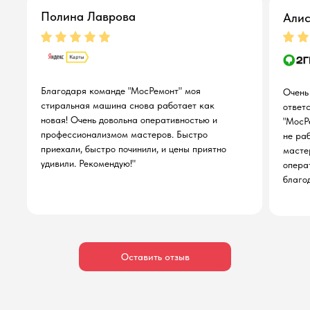
Полина Лаврова
Алис
Благодаря команде "МосРемонт" моя
Очень
стиральная машина снова работает как
ответ
новая! Очень довольна оперативностью и
"МосР
профессионализмом мастеров. Быстро
не ра
приехали, быстро починили, и цены приятно
масте
удивили. Рекомендую!"
опера
благо
Оставить отзыв