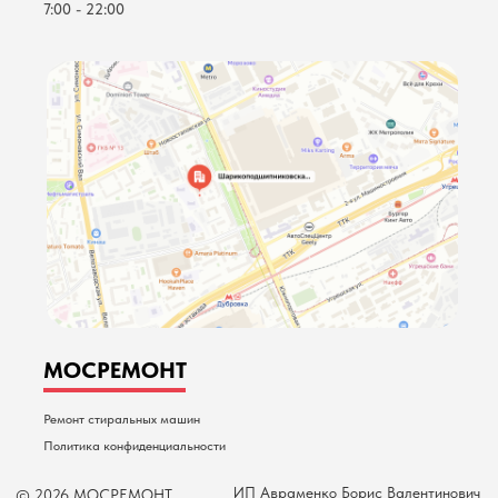
7:00 - 22:00
Братиславская
Крестьянская застава
Прокшино
Стахановская
Косино
Площадь Ильича
Кропоткинская
Пролетарская
Курская
Кленовый Бульвар
Перово
Кутузовская
МОСРЕМОНТ
Ремонт стиральных машин
Политика конфиденциальности