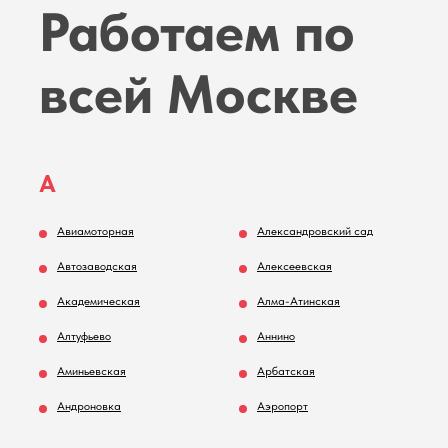
Работаем по
- Шум или вибрация при работе. Это может указывать на износ подшипников,
проблемы с балансировкой барабана или другие механические
неисправности.
всей Москве
А
Авиамоторная
Александровский сад
Автозаводская
Алексеевская
Академическая
Алма-Атинская
Алтуфьево
Аннино
Аминьевская
Арбатская
Андроновка
Аэропорт