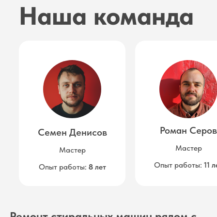
Наша команда
ИП Авраменко Борис Валентинович
©
2026
МОСРЕМОНТ
ИНН 772771196137
ОГРНИП 313774609901665
Роман Серов
Семен Денисов
Мастер
Мастер
Опыт работы:
11 л
Опыт работы:
8
лет
Ремонт стиральных машин рядом с