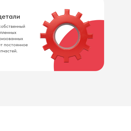
детали
собственный
упленных
ризованных
ет постоянное
пчастей.