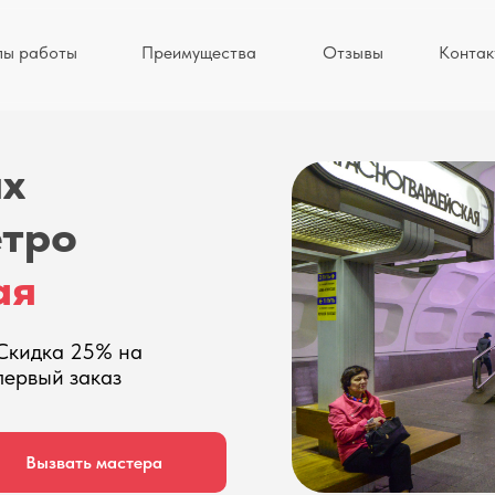
пы работы
Преимущества
Отзывы
Контак
ых
етро
ая
Скидка 25% на
первый заказ
Вызвать мастера