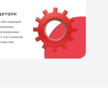
детали
собственный
упленных
ризованных
ет постоянное
пчастей.